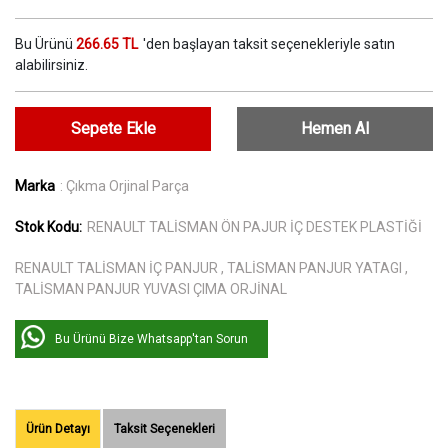
Bu Ürünü
266.65 TL
'den başlayan taksit seçenekleriyle satın
alabilirsiniz.
Sepete Ekle
Hemen Al
Marka
: Çıkma Orjinal Parça
Stok Kodu:
RENAULT TALİSMAN ÖN PAJUR İÇ DESTEK PLASTİĞİ
RENAULT TALİSMAN İÇ PANJUR , TALİSMAN PANJUR YATAGI ,
TALİSMAN PANJUR YUVASI ÇIMA ORJİNAL
Bu Ürünü Bize Whatsapp'tan Sorun
Ürün Detayı
Taksit Seçenekleri