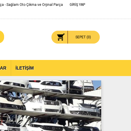
ça - Sağlam Oto Çıkma ve Orjinal Parça
GİRİŞ YAP
SEPET (
0
)
LAR
İLETİŞİM