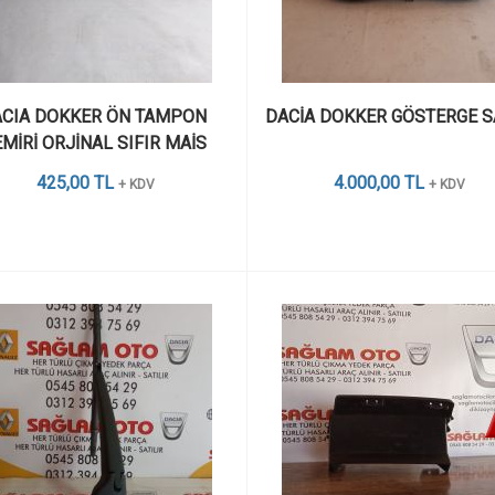
CIA DOKKER ÖN TAMPON 
DACİA DOKKER GÖSTERGE SA
MİRİ ORJİNAL SIFIR MAİS 
425,00 TL
4.000,00 TL
+ KDV
+ KDV