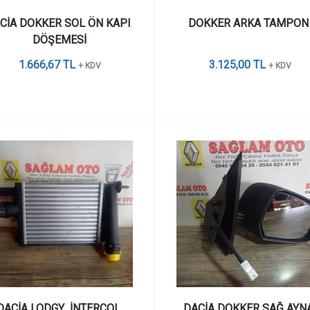
CİA DOKKER SOL ÖN KAPI 
DOKKER ARKA TAMPON
DÖŞEMESİ
1.666,67 TL
3.125,00 TL
+ KDV
+ KDV
DACİA LODGY  İNTERCOL 
DACİA DOKKER SAĞ AYN