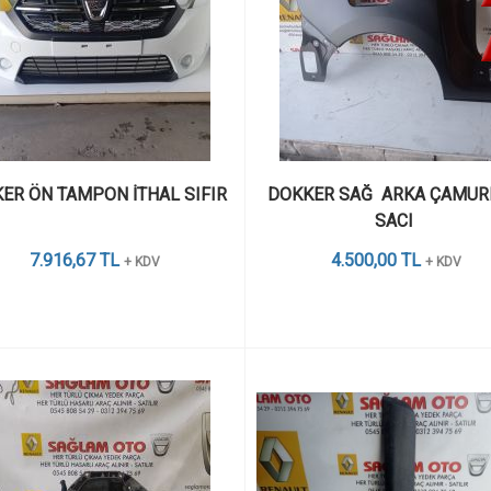
ER ÖN TAMPON İTHAL SIFIR 
DOKKER SAĞ  ARKA ÇAMURL
SACI 
7.916,67 TL
4.500,00 TL
+ KDV
+ KDV