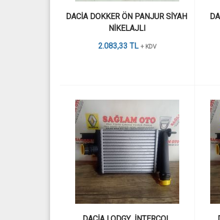
DACİA DOKKER ÖN PANJUR SİYAH 
DA
NİKELAJLI
2.083,33 TL
+ KDV
DACİA LODGY  İNTERCOL 