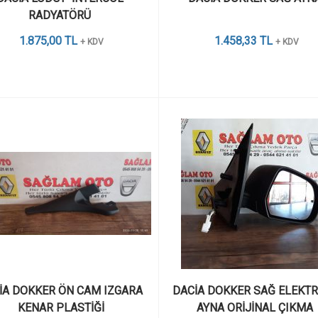
RADYATÖRÜ 
1.875,00 TL
1.458,33 TL
+ KDV
+ KDV
İA DOKKER ÖN CAM IZGARA 
DACİA DOKKER SAĞ ELEKTRİ
KENAR PLASTİĞİ
AYNA ORİJİNAL ÇIKMA 