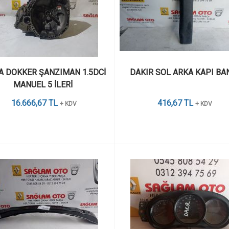
A DOKKER ŞANZIMAN 1.5DCİ 
DAKIR SOL ARKA KAPI BA
MANUEL 5 İLERİ 
16.666,67 TL
416,67 TL
+ KDV
+ KDV