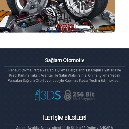
Renault Çıkma Parça
Renault
marka binek ve ticari
sıfır
ve
ikinci
el
çıkma
olmak üzere
yedek parça
satışlarını hızlı,
Sağlam Otomotiv
güvenli bir şekilde yapmaktayız. Sitemizde bulunan
Renault Çıkma Parça ve Dacia Çıkma Parçalarını En Uygun Fiyatlarla ve
çıkma ve sıfır tüm Renault Çıkma Parçalarını Kredi
Kredi Kartına Taksit Avantajı ile Satın Alabilirsiniz. Orjinal Çıkma Yedek
Parçaları Sağlam Oto Güvencesiyle Kapınıza Kadar Teslim Edilmektedir.
Kartınızla on-line olarak sipariş verebilirsiniz. Ayrıca
Türkiye'de ilk olarak Renault Çıkma Parçalarını
Kredi Kartına Taksitle'de satın alabilirsiniz. Satış
yaptığımız her çıkma parçayı test ederek çalışma
garantisi vermekte ve her türlü arıza durumunda
İLETİŞİM BİLGİLERİ
satmış olduğumuz R
ENAULT ÇIKMA PARÇA
ürününü koşulsuz geri iadesini sağlamaktayız.
Adres: Ayyıldız Sanayi sitesi 1140 Sk. No:33 Ostim / ANKARA