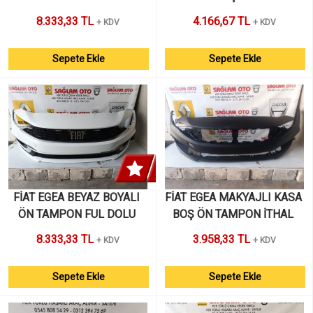
SONRASI 
HATASIZ AL TAK 
8.333,33 TL
4.166,67 TL
+ KDV
+ KDV
Sepete Ekle
Sepete Ekle
FİAT EGEA BEYAZ BOYALI 
FİAT EGEA MAKYAJLI KASA 
ÖN TAMPON FUL DOLU 
BOŞ ÖN TAMPON İTHAL 
İTHAL SIFIR AL TAK  
SIFIR 
8.333,33 TL
3.958,33 TL
+ KDV
+ KDV
HATASIZ 
Sepete Ekle
Sepete Ekle