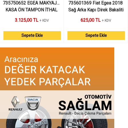
735750652 EGEA MAKYAJLI 
735601369 Fiat Egea 2018 
KASA ÖN TAMPON İTHAL 
Sağ Arka Kapı Direk Bakaliti
SIFIR TAKVİYESİZ 
3.125,00 TL
625,00 TL
+ KDV
+ KDV
Sepete Ekle
Sepete Ekle