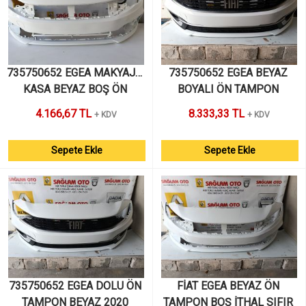
735750652 EGEA MAKYAJLI 
735750652 EGEA BEYAZ 
KASA BEYAZ BOŞ ÖN 
BOYALI ÖN TAMPON 
TAMPON SIFIR İTHAL
MAKYAJLI KASA 2020 
4.166,67 TL
8.333,33 TL
+ KDV
+ KDV
HATASIZ
Sepete Ekle
Sepete Ekle
735750652 EGEA DOLU ÖN 
FİAT EGEA BEYAZ ÖN 
TAMPON BEYAZ 2020 
TAMPON BOŞ İTHAL SIFIR 