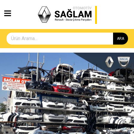
ARA
Geri
İleri