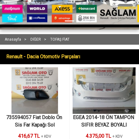
Anasayfa
DİĞER
TOFAŞ FİAT
Renault - Dacia Otomotiv Parçaları
735594057 Fiat Doblo Ön 
EGEA 2014-18 ÖN TAMPON 
Sis Far Kapağı Sol
SIFIR BEYAZ BOYALI
416,67 TL
4.375,00 TL
+ KDV
+ KDV