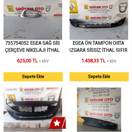
735754052 EGEA SAĞ SİS 
EGEA ÖN TAMPON ORTA 
ÇERÇEVE NİKELAJI İTHAL 
IZGARA SİSSİZ İTHAL SIFIR 
SIFIR 2020 SONRASI
625,00 TL
1.458,33 TL
+ KDV
+ KDV
Sepete Ekle
Sepete Ekle