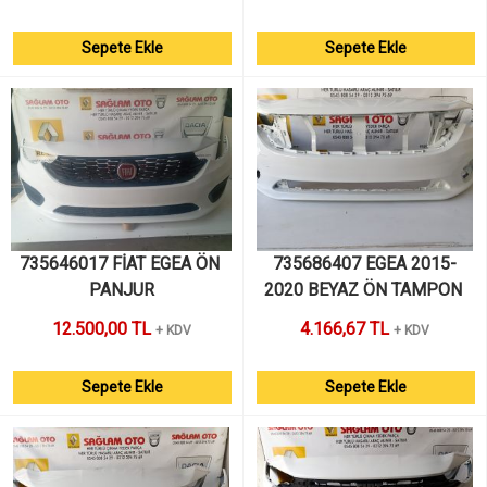
Sepete Ekle
Sepete Ekle
735646017 FİAT EGEA ÖN 
735686407 EGEA 2015-
PANJUR
2020 BEYAZ ÖN TAMPON 
BOŞ İTHAL SIFIR BOYALI
12.500,00 TL
4.166,67 TL
+ KDV
+ KDV
Sepete Ekle
Sepete Ekle