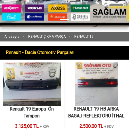
Anasayfa
RENAULT ÇIKMA PARÇA
RENAULT 19
Renault - Dacia Otomotiv Parçaları
Renault 19 Europa  Ön 
RENAULT 19 HB ARKA 
Tampon 
BAGAJ REFLEKTÖRÜ İTHAL 
SIFIR
3.125,00 TL
2.500,00 TL
+ KDV
+ KDV