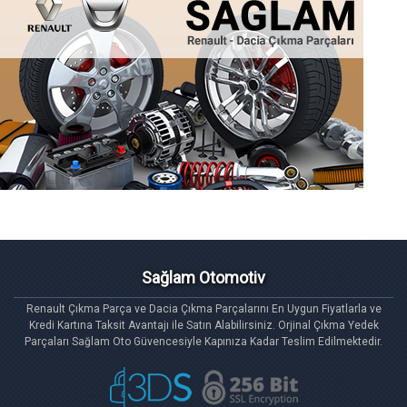
Renault Çıkma Parça
Renault
marka binek ve ticari
sıfır
ve
ikinci
el
çıkma
olmak üzere
yedek parça
satışlarını hızlı,
Sağlam Otomotiv
güvenli bir şekilde yapmaktayız. Sitemizde bulunan
Renault Çıkma Parça ve Dacia Çıkma Parçalarını En Uygun Fiyatlarla ve
çıkma ve sıfır tüm Renault Çıkma Parçalarını Kredi
Kredi Kartına Taksit Avantajı ile Satın Alabilirsiniz. Orjinal Çıkma Yedek
Parçaları Sağlam Oto Güvencesiyle Kapınıza Kadar Teslim Edilmektedir.
Kartınızla on-line olarak sipariş verebilirsiniz. Ayrıca
Türkiye'de ilk olarak Renault Çıkma Parçalarını
Kredi Kartına Taksitle'de satın alabilirsiniz. Satış