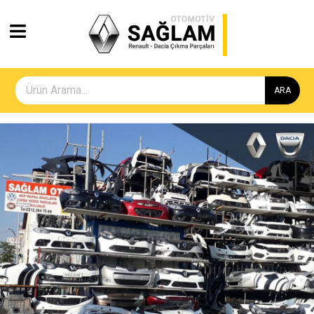
ARA
Geri
İleri