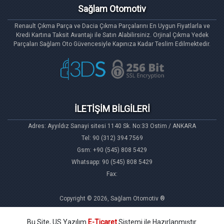
el
çıkma
olmak üzere
yedek parça
satışlarını hızlı,
Sağlam Otomotiv
güvenli bir şekilde yapmaktayız. Sitemizde bulunan
Renault Çıkma Parça ve Dacia Çıkma Parçalarını En Uygun Fiyatlarla ve
çıkma ve sıfır tüm Renault Çıkma Parçalarını Kredi
Kredi Kartına Taksit Avantajı ile Satın Alabilirsiniz. Orjinal Çıkma Yedek
Parçaları Sağlam Oto Güvencesiyle Kapınıza Kadar Teslim Edilmektedir.
Kartınızla on-line olarak sipariş verebilirsiniz. Ayrıca
Türkiye'de ilk olarak Renault Çıkma Parçalarını
Kredi Kartına Taksitle'de satın alabilirsiniz. Satış
yaptığımız her çıkma parçayı test ederek çalışma
garantisi vermekte ve her türlü arıza durumunda
İLETİŞİM BİLGİLERİ
satmış olduğumuz R
ENAULT ÇIKMA PARÇA
ürününü koşulsuz geri iadesini sağlamaktayız.
Adres: Ayyıldız Sanayi sitesi 1140 Sk. No:33 Ostim / ANKARA
Tel: 90 (312) 394 7569
Sitemizde bulunan her parçanın resimleri tek tek
Gsm: +90 (545) 808 5429
personelimiz tarafından fotoğraflanarak satışa
Whatsapp: 90 (545) 808 5429
sunulmaktadır. Ve sitemizdeki tüm ürünler
Fax:
stoğumuzda teslime hazır olarak depolanmaktadır.
Hafta İçi saat 16:00'a kadar verdiğiniz siparişleriniz
Copyright © 2026, Sağlam Otomotiv ®
aynı gün kargoya verilerek tarafınıza gönderilir.
Her
türlü görüş, soru ve siparişleriniz için telefon ya da
Bu Site, US Yazılım
E-Ticaret
Sistemi ile Hazırlanmıştır.