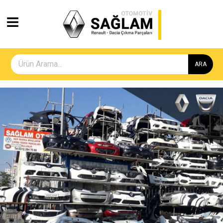
ARA
Geri
İleri