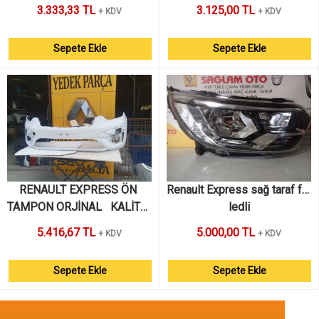
MAİS 
3.333,33 TL
3.125,00 TL
+ KDV
+ KDV
Sepete Ekle
Sepete Ekle
RENAULT EXPRESS ÖN 
Renault Express sağ taraf far 
TAMPON ORJİNAL   KALİTE  
ledli
İTHAL SIFIR 
5.416,67 TL
5.000,00 TL
+ KDV
+ KDV
Sepete Ekle
Sepete Ekle