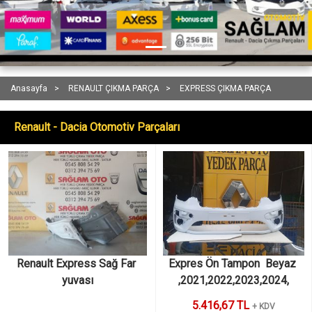
Anasayfa
RENAULT ÇIKMA PARÇA
EXPRESS ÇIKMA PARÇA
Renault - Dacia Otomotiv Parçaları
Renault Express Sağ Far 
Expres Ön Tampon  Beyaz 
yuvası
,2021,2022,2023,2024,
5.416,67 TL
+ KDV