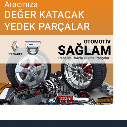
Renault Çıkma Parça
Renault
marka binek ve ticari
sıfır
ve
ikinci