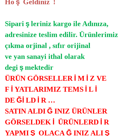
ş
Ho
Geldiniz
!
ş
Sipari
leriniz kargo ile Adınıza,
adresinize teslim edilir. Ürünlerimiz
çıkma orjinal , sıfır orijinal
ve yan sanayi ithal olarak
ş
degi
mektedir
İ
İ
ÜRÜN GÖRSELLER
M
Z VE
İ
İ
İ
F
YATLARIMIZ TEMS
L
Ğİ
İ
DE
LD
R …
Ğ
SATIN ALDI
INIZ ÜRÜNLER
İ
İ
GÖRSELDEK
ÜRÜNLERD
R
Ş
Ğ
Ş
YAPMI
OLACA
INIZ ALI