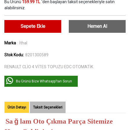
Bu Ürünü
159.99 TL
'den başlayan taksit seçenekleriyle satın
alabilirsiniz.
Sepete Ekle
Hemen Al
Marka
: İthal
Stok Kodu:
8201300589
RENAULT CLİO 4 VİTES TOPUZU EDC OTOMATİK
Bu Ürünü Bize Whatsapp'tan Sorun
Ürün Detayı
Taksit Seçenekleri
ğ
Sa
lam Oto Çıkma Parça Sitemize