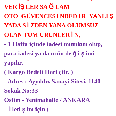
İŞ
Ğ
VER
LER SA
LAM
İ
İ
Ş
OTO GÜVENCES
NDED
R YANLI
İ
YADA S
ZDEN YANA OLUMSUZ
İ
OLAN TÜM ÜRÜNLER
N,
- 1 Hafta içinde iadesi mümkün olup,
ğ
ş
para iadesi ya da ürün de
i
imi
yapılır.
( Kargo Bedeli Hari
çtir. )
- Adres : Ayyıldız Sanayi Sitesi, 1140
Sokak No:33
Ostim - Yenimahalle / ANKARA
İ
ş
-
leti
im için ;