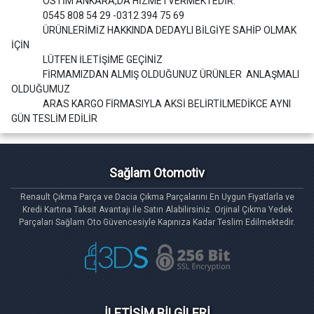
OSTİM ANKARA,DA HİZMETVERMEKTEDİR.
0545 808 54 29 -0312 394 75 69
ÜRÜNLERİMİZ HAKKINDA DEDAYLI BİLGİYE SAHİP OLMAK
İÇİN
LÜTFEN İLETİŞİME GEÇİNİZ
FİRMAMIZDAN ALMIŞ OLDUĞUNUZ ÜRÜNLER ANLAŞMALI
OLDUĞUMUZ
ARAS KARGO FİRMASIYLA AKSİ BELİRTİLMEDİKCE AYNI
GÜN TESLİM EDİLİR
Sağlam Otomotiv
Renault Çıkma Parça ve Dacia Çıkma Parçalarını En Uygun Fiyatlarla ve
Kredi Kartına Taksit Avantajı ile Satın Alabilirsiniz. Orjinal Çıkma Yedek
Parçaları Sağlam Oto Güvencesiyle Kapınıza Kadar Teslim Edilmektedir.
İLETİŞİM BİLGİLERİ