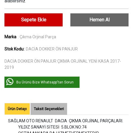
alabilirsiniz.
Sepete Ekle
Hemen Al
Marka
: Çıkma Orjinal Parça
Stok Kodu:
DACİA DOKKER ÖN PANJUR
DACİA DOKKER ÖN PANJUR ÇIKMA ORJİNAL YENİ KASA 2017-
2019
Bu Ürünü Bize Whatsapp'tan Sorun
Ürün Detayı
Taksit Seçenekleri
SAĞLAM OTO RENAULT DACIA ÇIKMA ORJİNAL PARÇALARI.
YILDIZ SANAYİ SİTESİ 5.BLOK NO:74