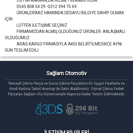
OSTİM ANKARA,DA HİZMETVERMEKTEDİR.
0545 808 54 29 -0312 394 75 69
ÜRÜNLERİMİZ HAKKINDA DEDAYLI BİLGİYE SAHİP OLMAK
İÇİN
LÜTFEN İLETİŞİME GEÇİNİZ
FİRMAMIZDAN ALMIŞ OLDUĞUNUZ ÜRÜNLER ANLAŞMALI
OLDUĞUMUZ
ARAS KARGO FİRMASIYLA AKSİ BELİRTİLMEDİKCE AYNI
GÜN TESLİM EDİLİ
Sağlam Otomotiv
Renault Çıkma Parça ve Dacia Çıkma Parçalarını En Uygun Fiyatlarla ve
Kredi Kartına Taksit Avantajı ile Satın Alabilirsiniz. Orjinal Çıkma Yedek
Parçaları Sağlam Oto Güvencesiyle Kapınıza Kadar Teslim Edilmektedir.
İLETİŞİM BİLGİLERİ