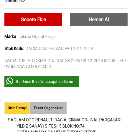
alabilirsiniz.
Sepete Ekle
Hemen Al
Marka
: Çıkma Orjinal Parça
Stok Kodu:
DACİA DUSTER SAĞ FAR 2012-2014
DACİA DUSTER ÇIKMA ORJİNAL SAĞ FAR 2012-2014 MODELLERE
UYUM SAĞ LAMAKTADIR
Bu Ürünü Bize Whatsapp'tan Sorun
Ürün Detayı
Taksit Seçenekleri
SAĞLAM OTO RENAULT DACIA ÇIKMA ORJİNAL PARÇALARI.
YILDIZ SANAYİ SİTESİ 5.BLOK NO:74