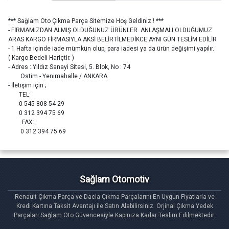
*** Sağlam Oto Çıkma Parça Sitemize Hoş Geldiniz ! ***
- FİRMAMIZDAN ALMIŞ OLDUĞUNUZ ÜRÜNLER ANLAŞMALI OLDUĞUMUZ
ARAS KARGO FİRMASIYLA AKSİ BELİRTİLMEDİKCE AYNI GÜN TESLİM EDİLİR
- 1 Hafta içinde iade mümkün olup, para iadesi ya da ürün değişimi yapılır.
( Kargo Bedeli Hariçtir. )
- Adres : Yıldız Sanayi Sitesi, 5. Blok, No : 74
Ostim - Yenimahalle / ANKARA
- İletişim için ;
TEL:
0 545 808 54 29
0 312 394 75 69
FAX:
0 312 394 75 69
Sağlam Otomotiv
Renault Çıkma Parça ve Dacia Çıkma Parçalarını En Uygun Fiyatlarla ve
Kredi Kartına Taksit Avantajı ile Satın Alabilirsiniz. Orjinal Çıkma Yedek
Parçaları Sağlam Oto Güvencesiyle Kapınıza Kadar Teslim Edilmektedir.