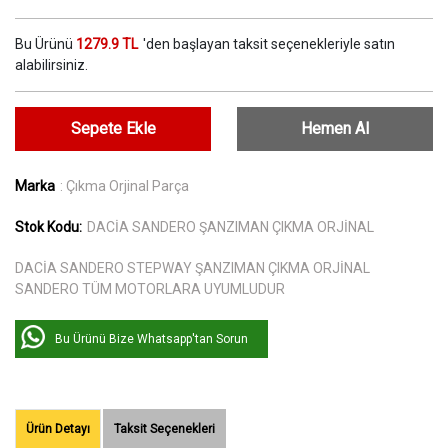
Bu Ürünü
1279.9 TL
'den başlayan taksit seçenekleriyle satın
alabilirsiniz.
Sepete Ekle
Hemen Al
Marka
: Çıkma Orjinal Parça
Stok Kodu:
DACİA SANDERO ŞANZIMAN ÇIKMA ORJİNAL
DACİA SANDERO STEPWAY ŞANZIMAN ÇIKMA ORJİNAL
SANDERO TÜM MOTORLARA UYUMLUDUR
Bu Ürünü Bize Whatsapp'tan Sorun
Ürün Detayı
Taksit Seçenekleri