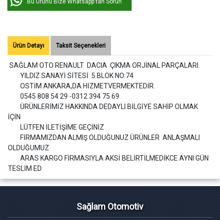
Bu Ürünü Bize Whatsapp'tan Sorun
Ürün Detayı
Taksit Seçenekleri
SAĞLAM OTO RENAULT DACIA ÇIKMA ORJİNAL PARÇALARI.
YILDIZ SANAYİ SİTESİ 5.BLOK NO:74
OSTİM ANKARA,DA HİZMETVERMEKTEDİR.
0545 808 54 29 -0312 394 75 69
ÜRÜNLERİMİZ HAKKINDA DEDAYLI BİLGİYE SAHİP OLMAK
İÇİN
LÜTFEN İLETİŞİME GEÇİNİZ
FİRMAMIZDAN ALMIŞ OLDUĞUNUZ ÜRÜNLER ANLAŞMALI
OLDUĞUMUZ
ARAS KARGO FİRMASIYLA AKSİ BELİRTİLMEDİKCE AYNI GÜN
TESLİM ED
Sağlam Otomotiv