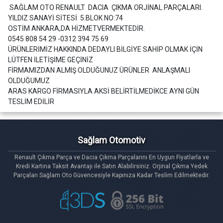
SAĞLAM OTO RENAULT DACIA ÇIKMA ORJİNAL PARÇALARI.
YILDIZ SANAYİ SİTESİ 5.BLOK NO:74
OSTİM ANKARA,DA HİZMETVERMEKTEDİR.
0545 808 54 29 -0312 394 75 69
ÜRÜNLERİMİZ HAKKINDA DEDAYLI BİLGİYE SAHİP OLMAK İÇİN
LÜTFEN İLETİŞİME GEÇİNİZ
FİRMAMIZDAN ALMIŞ OLDUĞUNUZ ÜRÜNLER ANLAŞMALI
OLDUĞUMUZ
ARAS KARGO FİRMASIYLA AKSİ BELİRTİLMEDİKCE AYNI GÜN
TESLİM EDİLİR
Sağlam Otomotiv
Renault Çıkma Parça ve Dacia Çıkma Parçalarını En Uygun Fiyatlarla ve
Kredi Kartına Taksit Avantajı ile Satın Alabilirsiniz. Orjinal Çıkma Yedek
Parçaları Sağlam Oto Güvencesiyle Kapınıza Kadar Teslim Edilmektedir.