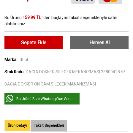
Bu Ürünü
159.99 TL
'den başlayan taksit seçenekleriyle satın
alabilirsiniz.
Sepete Ekle
Hemen Al
Marka
: İthal
Stok Kodu:
DACİA DOKKER SİLECEK MEKANİZMASI 288004287R
DACİA DOKKER ÖN CAM SİLECEK MAKANİZMASI
Bu Ürünü Bize Whatsapp'tan Sorun
Ürün Detayı
Taksit Seçenekleri