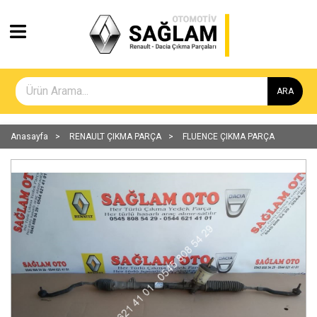
ARA
Anasayfa
RENAULT ÇIKMA PARÇA
FLUENCE ÇIKMA PARÇA