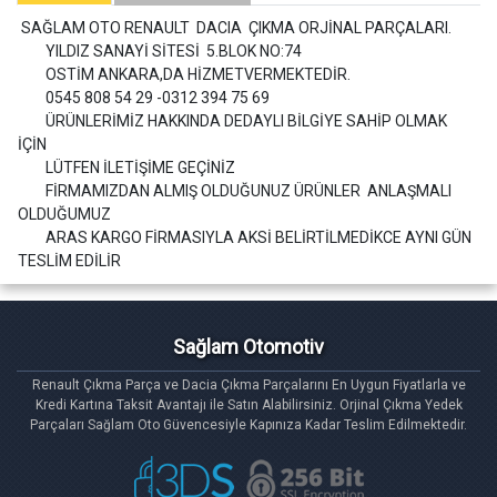
SAĞLAM OTO RENAULT DACIA ÇIKMA ORJİNAL PARÇALARI.
YILDIZ SANAYİ SİTESİ 5.BLOK NO:74
OSTİM ANKARA,DA HİZMETVERMEKTEDİR.
0545 808 54 29 -0312 394 75 69
ÜRÜNLERİMİZ HAKKINDA DEDAYLI BİLGİYE SAHİP OLMAK
İÇİN
LÜTFEN İLETİŞİME GEÇİNİZ
FİRMAMIZDAN ALMIŞ OLDUĞUNUZ ÜRÜNLER ANLAŞMALI
OLDUĞUMUZ
ARAS KARGO FİRMASIYLA AKSİ BELİRTİLMEDİKCE AYNI GÜN
TESLİM EDİLİR
Sağlam Otomotiv
Renault Çıkma Parça ve Dacia Çıkma Parçalarını En Uygun Fiyatlarla ve
Kredi Kartına Taksit Avantajı ile Satın Alabilirsiniz. Orjinal Çıkma Yedek
Parçaları Sağlam Oto Güvencesiyle Kapınıza Kadar Teslim Edilmektedir.