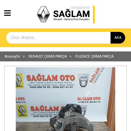
ARA
Anasayfa
RENAULT ÇIKMA PARÇA
FLUENCE ÇIKMA PARÇA