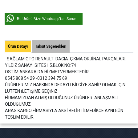
Bu Ürünü Bize Whatsapp'tan Sorun
Ürün Detayı
Taksit Seçenekleri
SAĞLAM OTO RENAULT DACIA ÇIKMA ORJİNAL PARÇALARI.
YILDIZ SANAYİ SİTESİ 5.BLOK NO:74
OSTİM ANKARA,DA HİZMETVERMEKTEDİR.
0545 808 54 29 -0312 394 75 69
ÜRÜNLERİMİZ HAKKINDA DEDAYLI BİLGİYE SAHİP OLMAK İÇİN
LÜTFEN İLETİŞİME GEÇİNİZ
FİRMAMIZDAN ALMIŞ OLDUĞUNUZ ÜRÜNLER ANLAŞMALI
OLDUĞUMUZ
ARAS KARGO FİRMASIYLA AKSİ BELİRTİLMEDİKCE AYNI GÜN
TESLİM EDİLİR