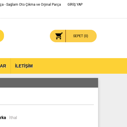
ça - Sağlam Oto Çıkma ve Orjinal Parça
GİRİŞ YAP
SEPET (
0
)
LAR
İLETİŞİM
rka
: İthal