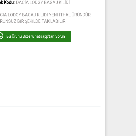
ok Kodu:
DACİA LODGY BAGAJ KİLİDİ
CİA LODGY BAGAJ KİLİDİ YENİ İTHAL ÜRÜNDÜR
RUNSUZ BİR ŞEKİLDE TAKILABİLİR
Bu Ürünü Bize Whatsapp'tan Sorun