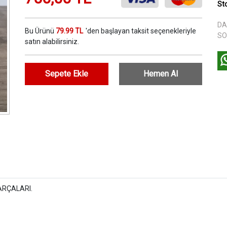
St
DA
Bu Ürünü
79.99 TL
'den başlayan taksit seçenekleriyle
SO
satın alabilirsiniz.
Sepete Ekle
Hemen Al
ARÇALARI.