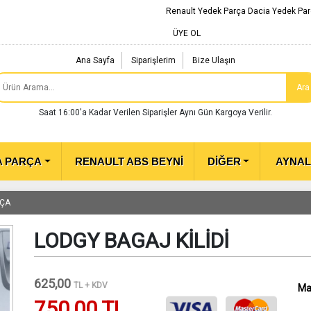
Renault Yedek Parça Dacia Yedek Par
ÜYE OL
Ana Sayfa
Siparişlerim
Bize Ulaşın
Ara
Saat 16:00'a Kadar Verilen Siparişler Aynı Gün Kargoya Verilir.
A PARÇA
RENAULT ABS BEYNİ
DİĞER
AYNA
RÇA
LODGY BAGAJ KİLİDİ
625,00
TL + KDV
Ma
750,00 TL