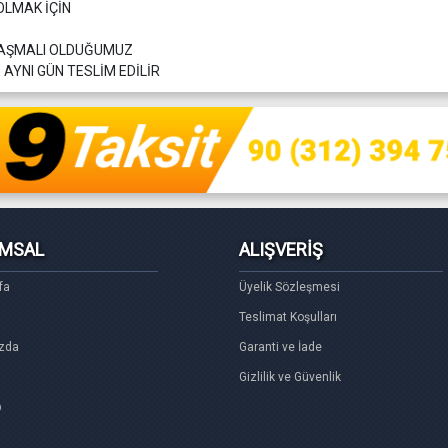
OLMAK İÇİN
LAŞMALI OLDUĞUMUZ
AYNI GÜN TESLİM EDİLİR
MSAL
ALIŞVERİŞ
fa
Üyelik Sözleşmesi
Teslimat Koşulları
zda
Garanti ve İade
Gizlilik ve Güvenlik
p