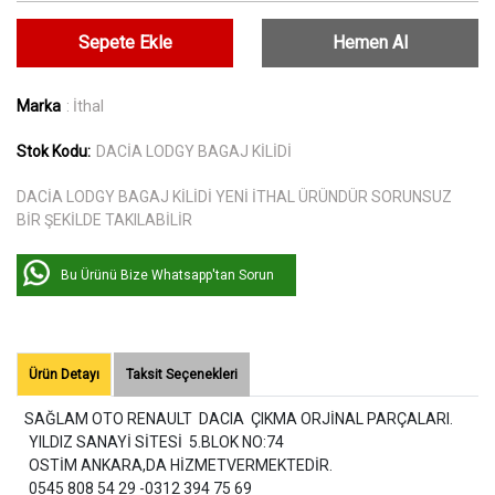
Sepete Ekle
Hemen Al
Marka
: İthal
Stok Kodu:
DACİA LODGY BAGAJ KİLİDİ
DACİA LODGY BAGAJ KİLİDİ YENİ İTHAL ÜRÜNDÜR SORUNSUZ
BİR ŞEKİLDE TAKILABİLİR
Bu Ürünü Bize Whatsapp'tan Sorun
Ürün Detayı
Taksit Seçenekleri
SAĞLAM OTO RENAULT DACIA ÇIKMA ORJİNAL PARÇALARI.
YILDIZ SANAYİ SİTESİ 5.BLOK NO:74
OSTİM ANKARA,DA HİZMETVERMEKTEDİR.
0545 808 54 29 -0312 394 75 69