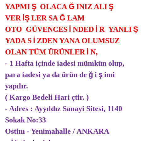
Ş
Ğ
Ş
YAPMI
OLACA
INIZ ALI
İŞ
Ğ
VER
LER SA
LAM
İ
İ
Ş
OTO GÜVENCES
NDED
R YANLI
İ
YADA S
ZDEN YANA OLUMSUZ
İ
OLAN TÜM ÜRÜNLER
N,
- 1 Hafta içinde iadesi mümkün olup,
ğ
ş
para iadesi ya da ürün de
i
imi
yapılır.
( Kargo Bedeli Hari
çtir. )
- Adres : Ayyıldız Sanayi Sitesi, 1140
Sokak No:33
Ostim - Yenimahalle / ANKARA