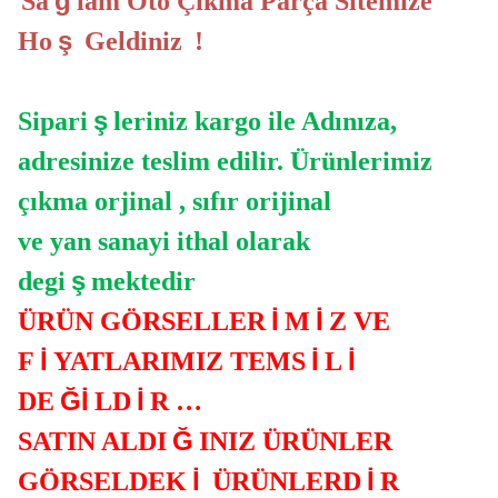
ğ
Sa
lam Oto Çıkma Parça Sitemize
ş
Ho
Geldiniz
!
ş
Sipari
leriniz kargo ile Adınıza,
adresinize teslim edilir. Ürünlerimiz
çıkma orjinal , sıfır orijinal
ve yan sanayi ithal olarak
ş
degi
mektedir
İ
İ
ÜRÜN GÖRSELLER
M
Z VE
İ
İ
İ
F
YATLARIMIZ TEMS
L
Ğİ
İ
DE
LD
R …
Ğ
SATIN ALDI
INIZ ÜRÜNLER
İ
İ
GÖRSELDEK
ÜRÜNLERD
R