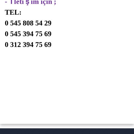
İ
ş
-
leti
im için ;
TEL:
0 545 808 54 29
0 545 394 75 69
0 312 394 75 69