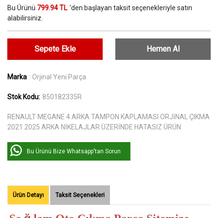
Bu Ürünü
799.94 TL
'den başlayan taksit seçenekleriyle satın
alabilirsiniz.
Sepete Ekle
Hemen Al
Marka
: Orjinal Yeni Parça
Stok Kodu:
850182335R
RENAULT MEGANE 4 ARKA TAMPON KAPLAMASI ORJİNAL ÇIKMA
2021 2025 ARKA NİKELAJLAR ÜZERİNDE HATASIZ ÜRÜN
Bu Ürünü Bize Whatsapp'tan Sorun
Ürün Detayı
Taksit Seçenekleri