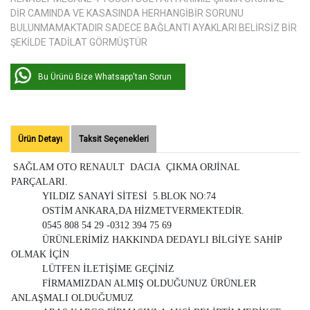
DİR CAMINDA VE KASASINDA HERHANGİBİR SORUNU
BULUNMAMAKTADIR SADECE BAĞLANTI AYAKLARI BELİRSİZ BİR
ŞEKİLDE TADİLAT GÖRMÜŞTÜR
Bu Ürünü Bize Whatsapp'tan Sorun
Ürün Detayı
Taksit Seçenekleri
SAĞLAM OTO RENAULT DACIA ÇIKMA ORJİNAL
PARÇALARI.
YILDIZ SANAYİ SİTESİ 5.BLOK NO:74
OSTİM ANKARA,DA HİZMETVERMEKTEDİR.
0545 808 54 29 -0312 394 75 69
ÜRÜNLERİMİZ HAKKINDA DEDAYLI BİLGİYE SAHİP
OLMAK İÇİN
LÜTFEN İLETİŞİME GEÇİNİZ
FİRMAMIZDAN ALMIŞ OLDUĞUNUZ ÜRÜNLER
ANLAŞMALI OLDUĞUMUZ