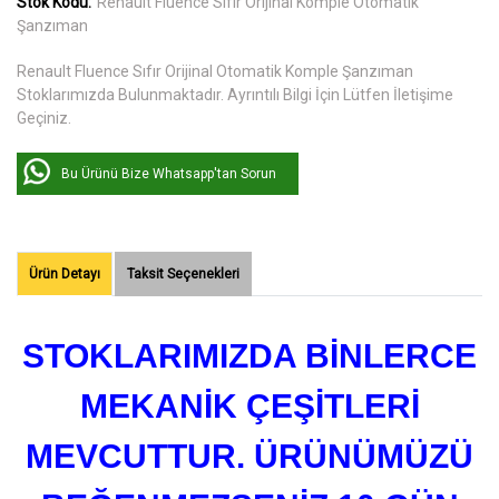
Stok Kodu:
Renault Fluence Sıfır Orijinal Komple Otomatik
Şanzıman
Renault Fluence Sıfır Orijinal Otomatik Komple Şanzıman
Stoklarımızda Bulunmaktadır. Ayrıntılı Bilgi İçin Lütfen İletişime
Geçiniz.
Bu Ürünü Bize Whatsapp'tan Sorun
Ürün Detayı
Taksit Seçenekleri
STOKLARIMIZDA BİNLERCE
MEKANİK ÇEŞİTLERİ
MEVCUTTUR. ÜRÜNÜMÜZÜ