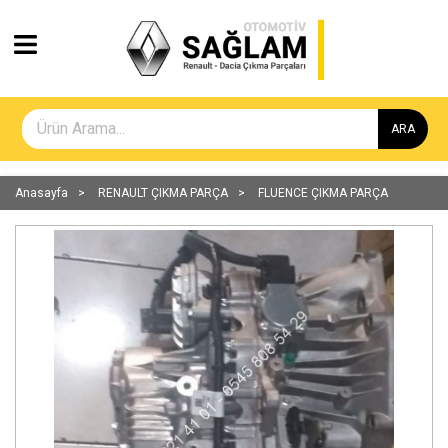
ARA
Anasayfa
RENAULT ÇIKMA PARÇA
FLUENCE ÇIKMA PARÇA