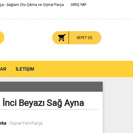
ça - Sağlam Oto Çıkma ve Orjinal Parça
GİRİŞ YAP
SEPET (
0
)
LAR
İLETİŞİM
 İnci Beyazı Sağ Ayna
rka
: Orjinal Yeni Parça