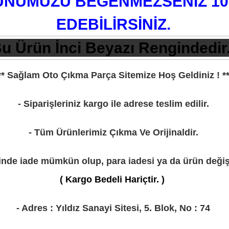
NÜMÜZÜ BEĞENMEZSENİZ 10 
EDEBİLİRSİNİZ.
u Ürün İnci Beyazı Rengindedir
** Sağlam Oto Çıkma Parça Sitemize Hoş Geldiniz ! **
- Siparişleriniz kargo ile adrese teslim edilir.
- Tüm Ürünlerimiz Çıkma Ve Orijinaldir.
çinde iade mümkün olup, para iadesi ya da ürün değişi
( Kargo Bedeli Hariçtir. )
- Adres : Yıldız Sanayi Sitesi, 5. Blok, No : 74