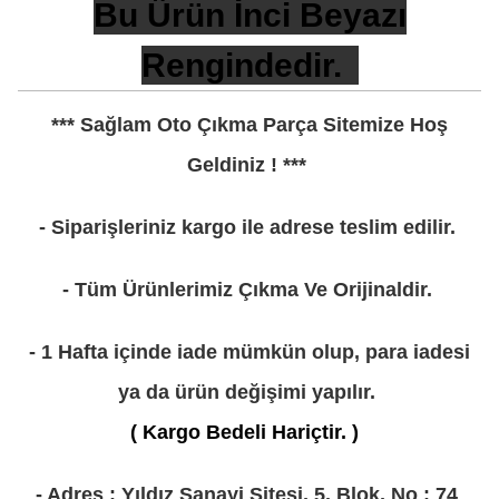
Bu Ürün İnci Beyazı
Rengindedir.
*** Sağlam Oto Çıkma Parça Sitemize Hoş
Geldiniz ! ***
- Siparişleriniz kargo ile adrese teslim edilir.
- Tüm Ürünlerimiz Çıkma Ve Orijinaldir.
- 1 Hafta içinde iade mümkün olup, para iadesi
ya da ürün değişimi yapılır.
( Kargo Bedeli Hariçtir. )
- Adres : Yıldız Sanayi Sitesi, 5. Blok, No : 74