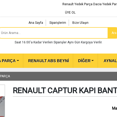
Renault Yedek Parça Dacia Yedek Par
ÜYE OL
Ana Sayfa
Siparişlerim
Bize Ulaşın
Ara
Saat 16:00'a Kadar Verilen Siparişler Aynı Gün Kargoya Verilir.
A PARÇA
RENAULT ABS BEYNİ
DİĞER
AYNA
 PARÇA
RENAULT CAPTUR KAPI BANT
Ma