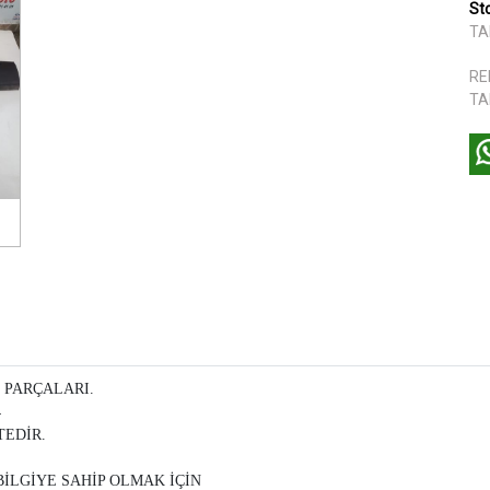
St
TA
RE
TA
 PARÇALARI.
4
EDİR.
İLGİYE SAHİP OLMAK İÇİN