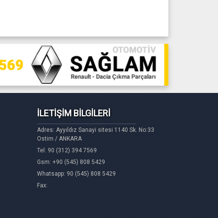
İLETİŞİM BİLGİLERİ
Adres: Ayyıldız Sanayi sitesi 1140 Sk. No:33
Ostim / ANKARA
Tel: 90 (312) 394 7569
Gsm: +90 (545) 808 5429
Whatsapp: 90 (545) 808 5429
Fax: