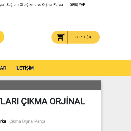
ça - Sağlam Oto Çıkma ve Orjinal Parça
GİRİŞ YAP
SEPET (
0
)
LAR
İLETİŞİM
LARI ÇIKMA ORJİNAL
rka
: Çıkma Orjinal Parça