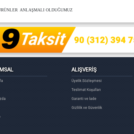
 ÜRÜNLER ANLAŞMALI OLDUĞUMUZ
MSAL
ALIŞVERİŞ
fa
Üyelik Sözleşmesi
Teslimat Koşulları
zda
Garanti ve İade
Gizlilik ve Güvenlik
p