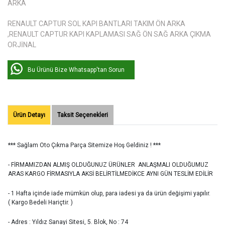
ARKA
RENAULT CAPTUR SOL KAPI BANTLARI TAKIM ÖN ARKA
,RENAULT CAPTUR KAPI KAPLAMASI SAĞ ÖN SAĞ ARKA ÇIKMA
ORJİNAL
Bu Ürünü Bize Whatsapp'tan Sorun
Ürün Detayı
Taksit Seçenekleri
*** Sağlam Oto Çıkma Parça Sitemize Hoş Geldiniz ! ***
- FİRMAMIZDAN ALMIŞ OLDUĞUNUZ ÜRÜNLER ANLAŞMALI OLDUĞUMUZ
ARAS KARGO FİRMASIYLA AKSİ BELİRTİLMEDİKCE AYNI GÜN TESLİM EDİLİR
- 1 Hafta içinde iade mümkün olup, para iadesi ya da ürün değişimi yapılır.
( Kargo Bedeli Hariçtir. )
- Adres : Yıldız Sanayi Sitesi, 5. Blok, No : 74