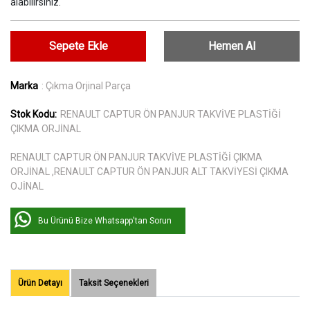
alabilirsiniz.
Sepete Ekle
Hemen Al
Marka
: Çıkma Orjinal Parça
Stok Kodu:
RENAULT CAPTUR ÖN PANJUR TAKVİVE PLASTİĞİ
ÇIKMA ORJİNAL
RENAULT CAPTUR ÖN PANJUR TAKVİVE PLASTİĞİ ÇIKMA
ORJİNAL ,RENAULT CAPTUR ÖN PANJUR ALT TAKVİYESİ ÇIKMA
OJİNAL
Bu Ürünü Bize Whatsapp'tan Sorun
Ürün Detayı
Taksit Seçenekleri