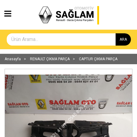
ARA
Anasayfa
RENAULT ÇIKMA PARÇA
CAPTUR ÇIKMA PARÇA