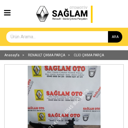
ARA
Anasayfa
RENAULT ÇIKMA PARÇA
CLİO ÇIKMA PARÇA