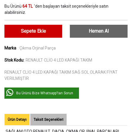
Bu Ürünü
64 TL
'den başlayan taksit seçenekleriyle satın
alabilirsiniz.
Sepete Ekle
Hemen Al
Marka
: Çıkma Orjinal Parça
Stok Kodu:
RENAULT CLİO 4 LED KAPAĞI TAKIM
RENAULT CLİO 4 LED KAPAĞI TAKIM SAĞ SOL OLARAK FİYAT
VERİLMİŞTİR
Bu Ürünü Bize Whatsapp'tan Sorun
Ürün Detayı
Taksit Seçenekleri
SAĞLAM OTO RENAULT DACIA ÇIKMA ORJİNAL PARÇALARI.