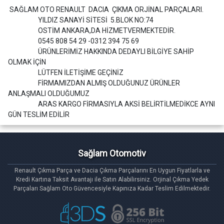
SAĞLAM OTO RENAULT DACIA ÇIKMA ORJİNAL PARÇALARI.
YILDIZ SANAYİ SİTESİ 5.BLOK NO:74
OSTİM ANKARA,DA HİZMETVERMEKTEDİR.
0545 808 54 29 -0312 394 75 69
ÜRÜNLERİMİZ HAKKINDA DEDAYLI BİLGİYE SAHİP
OLMAK İÇİN
LÜTFEN İLETİŞİME GEÇİNİZ
FİRMAMIZDAN ALMIŞ OLDUĞUNUZ ÜRÜNLER
ANLAŞMALI OLDUĞUMUZ
ARAS KARGO FİRMASIYLA AKSİ BELİRTİLMEDİKCE AYNI
GÜN TESLİM EDİLİR
Sağlam Otomotiv
Renault Çıkma Parça ve Dacia Çıkma Parçalarını En Uygun Fiyatlarla ve
Kredi Kartına Taksit Avantajı ile Satın Alabilirsiniz. Orjinal Çıkma Yedek
Parçaları Sağlam Oto Güvencesiyle Kapınıza Kadar Teslim Edilmektedir.