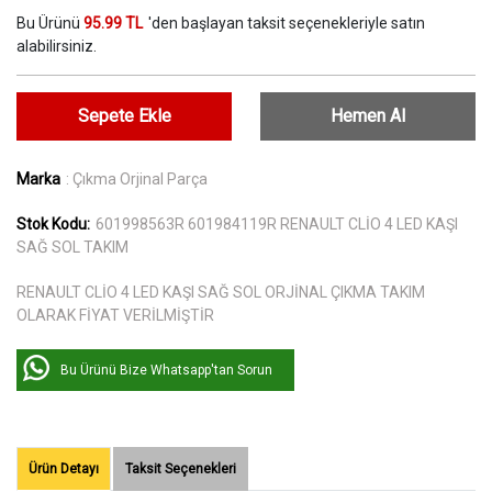
Bu Ürünü
95.99 TL
'den başlayan taksit seçenekleriyle satın
alabilirsiniz.
Sepete Ekle
Hemen Al
Marka
: Çıkma Orjinal Parça
Stok Kodu:
601998563R 601984119R RENAULT CLİO 4 LED KAŞI
SAĞ SOL TAKIM
RENAULT CLİO 4 LED KAŞI SAĞ SOL ORJİNAL ÇIKMA TAKIM
OLARAK FİYAT VERİLMİŞTİR
Bu Ürünü Bize Whatsapp'tan Sorun
Ürün Detayı
Taksit Seçenekleri