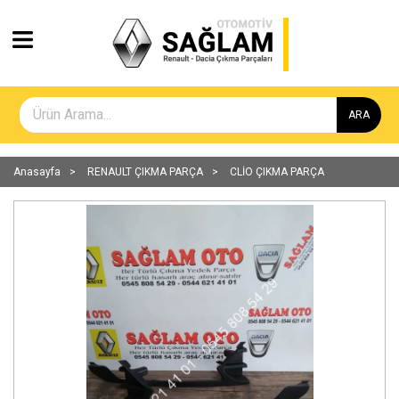
ARA
Anasayfa
RENAULT ÇIKMA PARÇA
CLİO ÇIKMA PARÇA