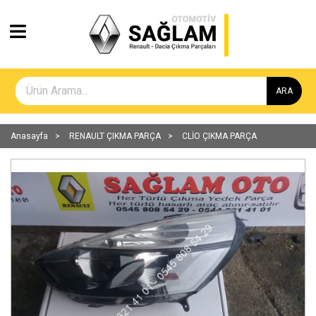
ARA
Anasayfa
RENAULT ÇIKMA PARÇA
CLİO ÇIKMA PARÇA