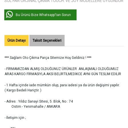
SOL FAR ORJİNAL ÇIKMA TOUCH. VE JOY MODELLERE UYGUNDUR
Bu Ürünü Bize Whatsapp'tan Sorun
Ürün Detayı
Taksit Seçenekleri
*** Sağlam Oto Çıkma Parça Sitemize Hoş Geldiniz ! ***
- FİRMAMIZDAN ALMIŞ OLDUĞUNUZ ÜRÜNLER ANLAŞMALI OLDUĞUMUZ
ARAS KARGO FİRMASIYLA AKSİ BELİRTİLMEDİKCE AYNI GÜN TESLİM EDİLİR
- 1 Hafta içinde iade mümkün olup, para iadesi ya da ürün değişimi yapılır.
( Kargo Bedeli Hariçtir. )
- Adres : Yıldız Sanayi Sitesi, 5. Blok, No : 74
Ostim - Yenimahalle / ANKARA
- İletişim için ;