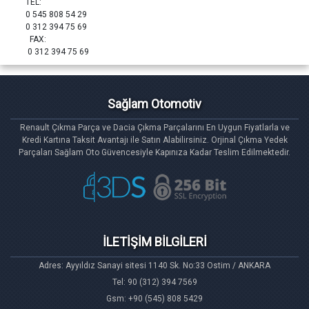
TEL:
0 545 808 54 29
0 312 394 75 69
FAX:
0 312 394 75 69
Sağlam Otomotiv
Renault Çıkma Parça ve Dacia Çıkma Parçalarını En Uygun Fiyatlarla ve
Kredi Kartına Taksit Avantajı ile Satın Alabilirsiniz. Orjinal Çıkma Yedek
Parçaları Sağlam Oto Güvencesiyle Kapınıza Kadar Teslim Edilmektedir.
İLETİŞİM BİLGİLERİ
Adres: Ayyıldız Sanayi sitesi 1140 Sk. No:33 Ostim / ANKARA
Tel: 90 (312) 394 7569
Gsm: +90 (545) 808 5429