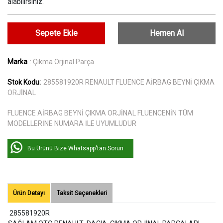
alabilirsiniz.
Sepete Ekle
Hemen Al
Marka
: Çıkma Orjinal Parça
Stok Kodu:
285581920R RENAULT FLUENCE AİRBAG BEYNİ ÇIKMA
ORJİNAL
FLUENCE AİRBAG BEYNİ ÇIKMA ORJİNAL FLUENCENİN TÜM
MODELLERİNE NUMARA İLE UYUMLUDUR
Bu Ürünü Bize Whatsapp'tan Sorun
Ürün Detayı
Taksit Seçenekleri
285581920R