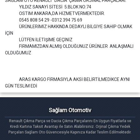
SAĞLAM OTO RENAULT DACIA ÇIKMA ORJİNAL PARÇALARI.
YILDIZ SANAYİ SİTESİ 5.BLOK NO:74
OSTİM ANKARA,DA HİZMETVERMEKTEDİR.
0545 808 54 29 -0312 394 75 69
ÜRÜNLERİMİZ HAKKINDA DEDAYLI BİLGİYE SAHİP OLMAK
İÇİN
LÜTFEN İLETİŞİME GEÇİNİZ
FİRMAMIZDAN ALMIŞ OLDUĞUNUZ ÜRÜNLER ANLAŞMALI
OLDUĞUMUZ
ARAS KARGO FİRMASIYLA AKSİ BELİRTİLMEDİKCE AYNI
GÜN TESLİM EDİ
Sağlam Otomotiv
Renault Çıkma Parça ve Dacia Çıkma Parçalarını En Uygun Fiyatlarla ve
Kredi Kartına Taksit Avantajı ile Satın Alabilirsiniz. Orjinal Çıkma Yedek
Parçaları Sağlam Oto Güvencesiyle Kapınıza Kadar Teslim Edilmektedir.