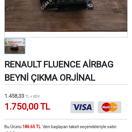
RENAULT FLUENCE AİRBAG
BEYNİ ÇIKMA ORJİNAL
1.458,33
TL + KDV
1.750,00 TL
Bu Ürünü
186.65 TL
'den başlayan taksit seçenekleriyle satın