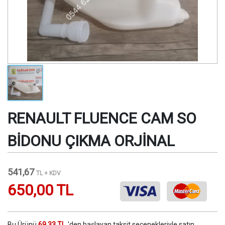
RENAULT FLUENCE CAM SO
BİDONU ÇIKMA ORJİNAL
541,67
TL + KDV
650,00 TL
Bu Ürünü
69.33 TL
'den başlayan taksit seçenekleriyle satın