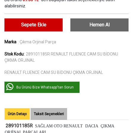
alabilirsiniz.
Sepete Ekle
Hemen Al
Marka
: Çıkma Orjinal Parça
Stok Kodu:
289101185R RENAULT FLUENCE CAM SU BİDONU
ÇIKMA ORJİNAL
RENAULT FLUENCE CAM SU BİDONU ÇIKMA ORJİNAL
Bu Ürünü Bize Whatsapp'tan Sorun
Ürün Detayı
Taksit Seçenekleri
289101185R
SAĞLAM OTO RENAULT DACIA ÇIKMA
ORJİNAL PARÇALARI.