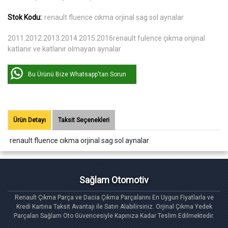
Stok Kodu:
renault fluence cıkma orjinal sag sol aynalar
2011.2012.2013.2014.2015.2016renault fulence çıkma orijinal
katlanır ve katlanır olmayan aynalar
Bu Ürünü Bize Whatsapp'tan Sorun
Ürün Detayı
Taksit Seçenekleri
renault fluence cıkma orjinal sag sol aynalar
Sağlam Otomotiv
Renault Çıkma Parça ve Dacia Çıkma Parçalarını En Uygun Fiyatlarla ve
Kredi Kartına Taksit Avantajı ile Satın Alabilirsiniz. Orjinal Çıkma Yedek
Parçaları Sağlam Oto Güvencesiyle Kapınıza Kadar Teslim Edilmektedir.