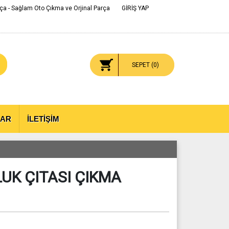
ça - Sağlam Oto Çıkma ve Orjinal Parça
GİRİŞ YAP
SEPET (
0
)
LAR
İLETİŞİM
UK ÇITASI ÇIKMA