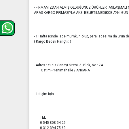
- FİRMAMIZDAN ALMIŞ OLDUĞUNUZ ÜRÜNLER ANLAŞMALI
ARAS KARGO FİRMASIYLA AKSİ BELİRTİLMEDİKCE AYNI GÜN 
- 1 Hafta içinde iade mümkün olup, para iadesi ya da ürün değ
( Kargo Bedeli Hariçtir. )
- Adres : Yıldız Sanayi Sitesi, 5. Blok, No : 74
Ostim - Yenimahalle / ANKARA
- İletişim için ;
TEL:
0 545 808 54 29
0 312 394 75 69