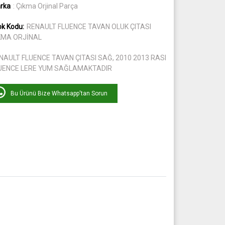
rka
: Çıkma Orjinal Parça
ok Kodu:
RENAULT FLUENCE TAVAN OLUK ÇITASI
KMA ORJİNAL
NAULT FLUENCE TAVAN ÇITASI SAĞ, 2010 2013 RASI
UENCE LERE YUM SAĞLAMAKTADIR
Bu Ürünü Bize Whatsapp'tan Sorun