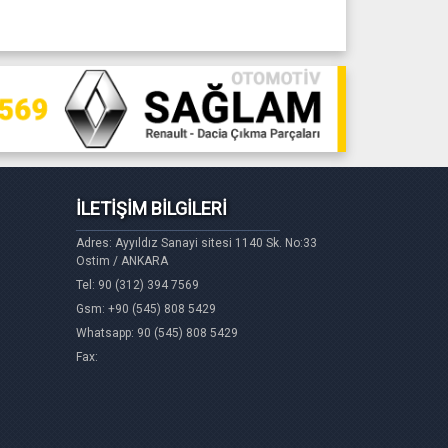
İLETİŞİM BİLGİLERİ
Adres: Ayyıldız Sanayi sitesi 1140 Sk. No:33
Ostim / ANKARA
Tel: 90 (312) 394 7569
Gsm: +90 (545) 808 5429
Whatsapp: 90 (545) 808 5429
Fax: