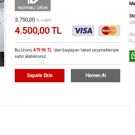
Ma
St
3.750,00
TL + KDV
ÇI
4.500,00 TL
RE
FL
Bu Ürünü
479.96 TL
'den başlayan taksit seçenekleriyle
satın alabilirsiniz.
Sepete Ekle
Hemen Al