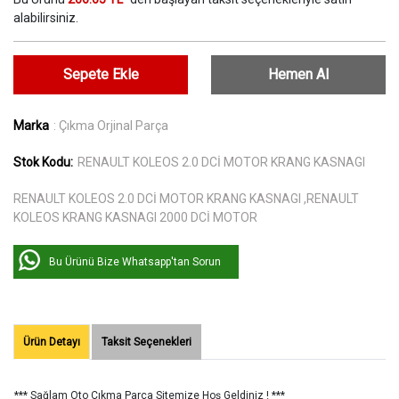
alabilirsiniz.
Sepete Ekle
Hemen Al
Marka
: Çıkma Orjinal Parça
Stok Kodu:
RENAULT KOLEOS 2.0 DCİ MOTOR KRANG KASNAGI
RENAULT KOLEOS 2.0 DCİ MOTOR KRANG KASNAGI ,RENAULT
KOLEOS KRANG KASNAGI 2000 DCİ MOTOR
Bu Ürünü Bize Whatsapp'tan Sorun
Ürün Detayı
Taksit Seçenekleri
*** Sağlam Oto Çıkma Parça Sitemize Hoş Geldiniz ! ***