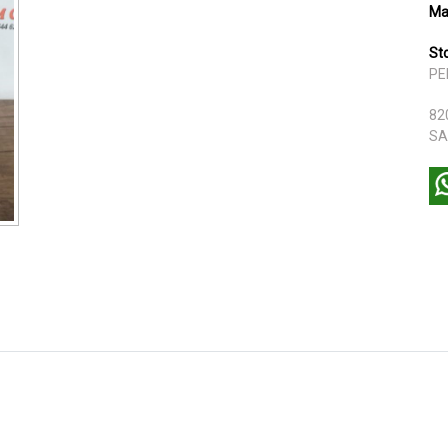
Ma
St
PE
82
SA