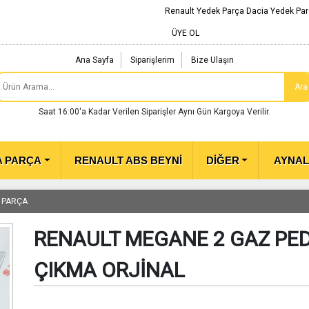
Renault Yedek Parça Dacia Yedek Par
ÜYE OL
Ana Sayfa
Siparişlerim
Bize Ulaşın
Ara
Saat 16:00'a Kadar Verilen Siparişler Aynı Gün Kargoya Verilir.
A PARÇA
RENAULT ABS BEYNİ
DİĞER
AYNA
 PARÇA
RENAULT MEGANE 2 GAZ PEDA
ÇIKMA ORJİNAL