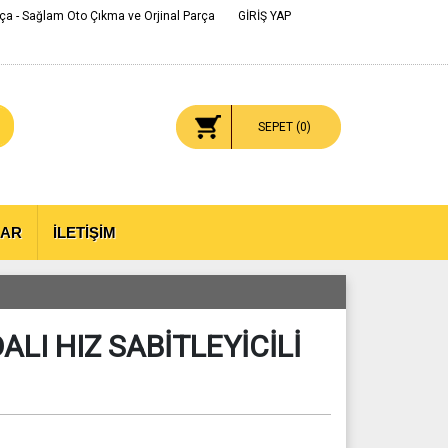
ça - Sağlam Oto Çıkma ve Orjinal Parça
GİRİŞ YAP
SEPET (
0
)
LAR
İLETİŞİM
LI HIZ SABİTLEYİCİLİ