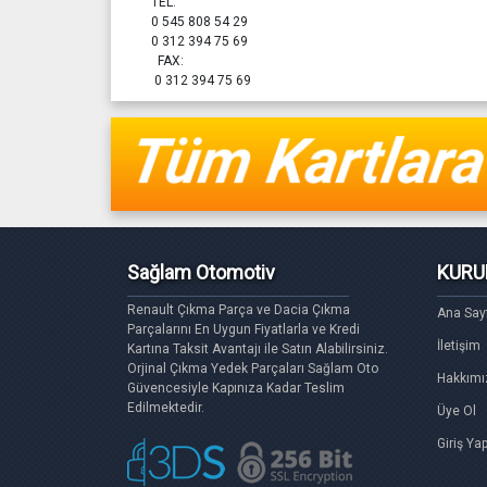
TEL:
0 545 808 54 29
0 312 394 75 69
FAX:
0 312 394 75 69
Sağlam Otomotiv
KURU
Renault Çıkma Parça ve Dacia Çıkma
Ana Say
Parçalarını En Uygun Fiyatlarla ve Kredi
İletişim
Kartına Taksit Avantajı ile Satın Alabilirsiniz.
Orjinal Çıkma Yedek Parçaları Sağlam Oto
Hakkımı
Güvencesiyle Kapınıza Kadar Teslim
Edilmektedir.
Üye Ol
Giriş Ya