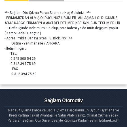
*** Sağlam Oto Çıkma Parça Sitemize Hoş Geldiniz ! ***
- FİRMAMIZDAN ALMIŞ OLDUĞUNUZ ÜRÜNLER ANLAŞMALI OLDUĞUMUZ
ARAS KARGO FİRMASIYLA AKSİ BELİRTİLMEDİKCE AYNI GÜN TESLİM EDİLİR
- 1 Hafta içinde iade mümkün olup, para iadesi ya da ürün değişimi yapılır.
( Kargo Bedeli Hariçtir. )
- Adres : Yıldız Sanayi Sitesi, 5. Blok, No : 74
Ostim - Yenimahalle / ANKARA
- İletişim için ;
TEL:
0 545 808 54 29
0 312 394 75 69
FAX:
0 312 394 75 69
Sağlam Otomotiv
Renault Çıkma Parça ve Dacia Çıkma Parçalarını En Uygun Fiyatlarla ve
Kredi Kartına Taksit Avantajı ile Satın Alabilirsiniz. Orjinal Çıkma Yedek
Parçaları Sağlam Oto Güvencesiyle Kapınıza Kadar Teslim Edilmektedir.