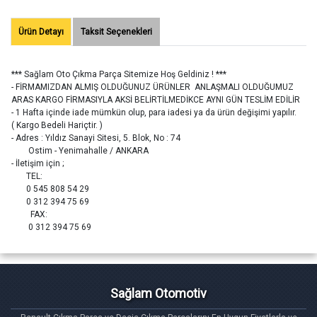
Ürün Detayı
Taksit Seçenekleri
*** Sağlam Oto Çıkma Parça Sitemize Hoş Geldiniz ! ***
- FİRMAMIZDAN ALMIŞ OLDUĞUNUZ ÜRÜNLER ANLAŞMALI OLDUĞUMUZ
ARAS KARGO FİRMASIYLA AKSİ BELİRTİLMEDİKCE AYNI GÜN TESLİM EDİLİR
- 1 Hafta içinde iade mümkün olup, para iadesi ya da ürün değişimi yapılır.
( Kargo Bedeli Hariçtir. )
- Adres : Yıldız Sanayi Sitesi, 5. Blok, No : 74
Ostim - Yenimahalle / ANKARA
- İletişim için ;
TEL:
0 545 808 54 29
0 312 394 75 69
FAX:
0 312 394 75 69
Sağlam Otomotiv