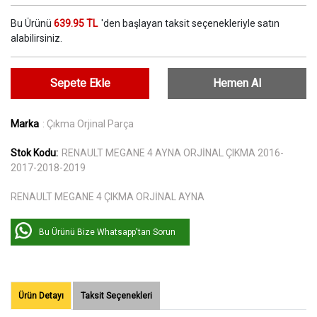
Bu Ürünü
639.95 TL
'den başlayan taksit seçenekleriyle satın
alabilirsiniz.
Sepete Ekle
Hemen Al
Marka
: Çıkma Orjinal Parça
Stok Kodu:
RENAULT MEGANE 4 AYNA ORJİNAL ÇIKMA 2016-
2017-2018-2019
RENAULT MEGANE 4 ÇIKMA ORJİNAL AYNA
Bu Ürünü Bize Whatsapp'tan Sorun
Ürün Detayı
Taksit Seçenekleri