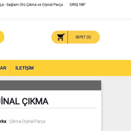
ça - Sağlam Oto Çıkma ve Orjinal Parça
GİRİŞ YAP
SEPET (
0
)
LAR
İLETİŞİM
JİNAL ÇIKMA
rka
: Çıkma Orjinal Parça