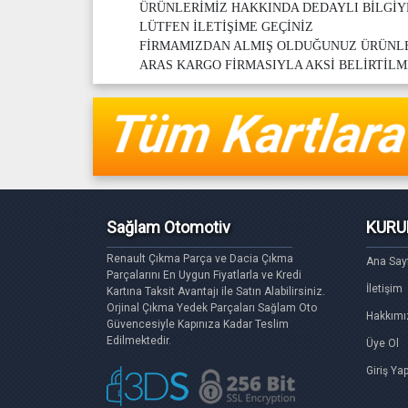
ÜRÜNLERİMİZ HAKKINDA DEDAYLI BİLGİY
LÜTFEN İLETİŞİME GEÇİNİZ
FİRMAMIZDAN ALMIŞ OLDUĞUNUZ ÜRÜN
ARAS KARGO FİRMASIYLA AKSİ BELİRTİLM
Sağlam Otomotiv
KURU
Renault Çıkma Parça ve Dacia Çıkma
Ana Say
Parçalarını En Uygun Fiyatlarla ve Kredi
İletişim
Kartına Taksit Avantajı ile Satın Alabilirsiniz.
Orjinal Çıkma Yedek Parçaları Sağlam Oto
Hakkımı
Güvencesiyle Kapınıza Kadar Teslim
Edilmektedir.
Üye Ol
Giriş Ya