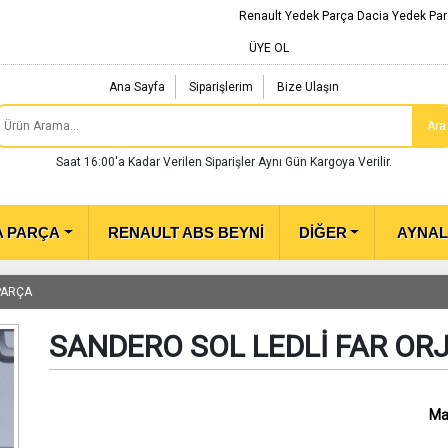
Renault Yedek Parça Dacia Yedek Par
ÜYE OL
Ana Sayfa
Siparişlerim
Bize Ulaşın
Ara
Saat 16:00'a Kadar Verilen Siparişler Aynı Gün Kargoya Verilir.
A PARÇA
RENAULT ABS BEYNİ
DİĞER
AYNA
PARÇA
SANDERO SOL LEDLİ FAR OR
Ma