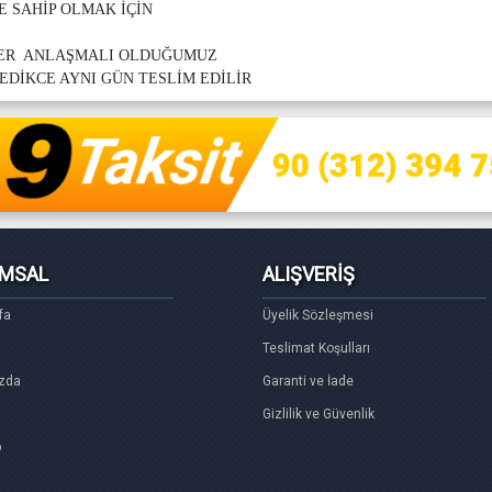
E SAHİP OLMAK İÇİN
LER ANLAŞMALI OLDUĞUMUZ
EDİKCE AYNI GÜN TESLİM EDİLİR
MSAL
ALIŞVERİŞ
fa
Üyelik Sözleşmesi
Teslimat Koşulları
zda
Garanti ve İade
Gizlilik ve Güvenlik
p