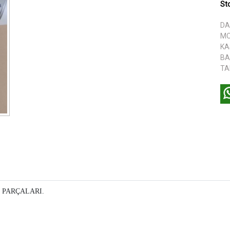
St
DA
MO
KA
BA
TA
 PARÇALARI.