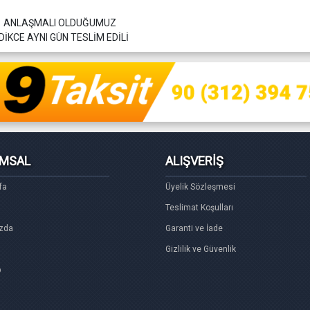
R ANLAŞMALI OLDUĞUMUZ
İKCE AYNI GÜN TESLİM EDİLİ
MSAL
ALIŞVERİŞ
fa
Üyelik Sözleşmesi
Teslimat Koşulları
zda
Garanti ve İade
Gizlilik ve Güvenlik
p