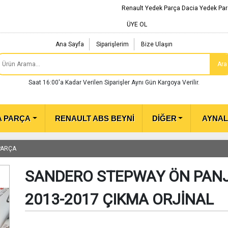
Renault Yedek Parça Dacia Yedek Par
ÜYE OL
Ana Sayfa
Siparişlerim
Bize Ulaşın
Ara
Saat 16:00'a Kadar Verilen Siparişler Aynı Gün Kargoya Verilir.
A PARÇA
RENAULT ABS BEYNİ
DİĞER
AYNA
PARÇA
SANDERO STEPWAY ÖN PANJ
2013-2017 ÇIKMA ORJİNAL