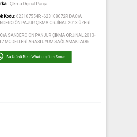
rka
: Çıkma Orjinal Parça
ok Kodu:
623107554R -623108072R DACİA
NDERO ÖN PAJUR ÇIKMA ORJİNAL 2013 ÜZERİ
CİA SANDERO ÖN PANJUR ÇIKMA ORJİNAL 2013-
17 MODELLERİ ARASI UYUM SAĞLAMAKTADIR
Bu Ürünü Bize Whatsapp'tan Sorun