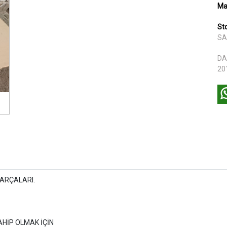
Ma
St
SA
DA
20
ARÇALARI.
AHİP OLMAK İÇİN