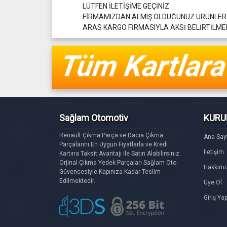
LÜTFEN İLETİŞİME GEÇİNİZ
FİRMAMIZDAN ALMIŞ OLDUĞUNUZ ÜRÜNLE
ARAS KARGO FİRMASIYLA AKSİ BELİRTİLMED
Sağlam Otomotiv
KURU
Renault Çıkma Parça ve Dacia Çıkma
Ana Say
Parçalarını En Uygun Fiyatlarla ve Kredi
İletişim
Kartına Taksit Avantajı ile Satın Alabilirsiniz.
Orjinal Çıkma Yedek Parçaları Sağlam Oto
Hakkımı
Güvencesiyle Kapınıza Kadar Teslim
Edilmektedir.
Üye Ol
Giriş Ya