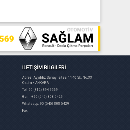
İLETİŞİM BİLGİLERİ
Adres: Ayyıldız Sanayi sitesi 1140 Sk. No:33
Ostim / ANKARA
Tel: 90 (312) 394 7569
Gsm: +90 (545) 808 5429
Whatsapp: 90 (545) 808 5429
Fax: