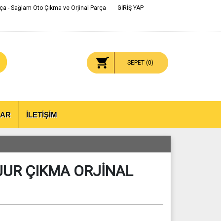
ça - Sağlam Oto Çıkma ve Orjinal Parça
GİRİŞ YAP
SEPET (
0
)
LAR
İLETİŞİM
UR ÇIKMA ORJİNAL