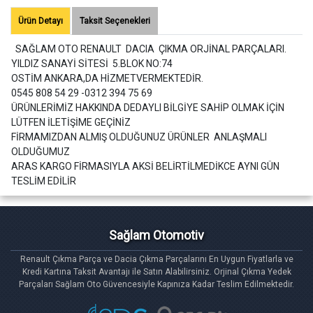
Ürün Detayı
Taksit Seçenekleri
SAĞLAM OTO RENAULT DACIA ÇIKMA ORJİNAL PARÇALARI.
YILDIZ SANAYİ SİTESİ 5.BLOK NO:74
OSTİM ANKARA,DA HİZMETVERMEKTEDİR.
0545 808 54 29 -0312 394 75 69
ÜRÜNLERİMİZ HAKKINDA DEDAYLI BİLGİYE SAHİP OLMAK İÇİN
LÜTFEN İLETİŞİME GEÇİNİZ
FİRMAMIZDAN ALMIŞ OLDUĞUNUZ ÜRÜNLER ANLAŞMALI
OLDUĞUMUZ
ARAS KARGO FİRMASIYLA AKSİ BELİRTİLMEDİKCE AYNI GÜN
TESLİM EDİLİR
Sağlam Otomotiv
Renault Çıkma Parça ve Dacia Çıkma Parçalarını En Uygun Fiyatlarla ve
Kredi Kartına Taksit Avantajı ile Satın Alabilirsiniz. Orjinal Çıkma Yedek
Parçaları Sağlam Oto Güvencesiyle Kapınıza Kadar Teslim Edilmektedir.