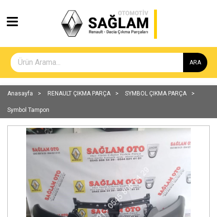
ARA
Anasayfa
RENAULT ÇIKMA PARÇA
SYMBOL ÇIKMA PARÇA
Symbol Tampon