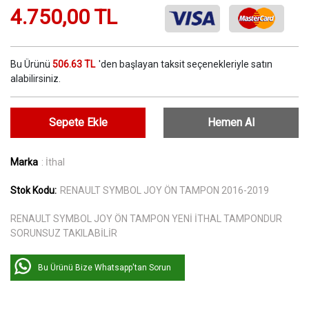
4.750,00 TL
Bu Ürünü
506.63 TL
'den başlayan taksit seçenekleriyle satın
alabilirsiniz.
Sepete Ekle
Hemen Al
Marka
: İthal
Stok Kodu:
RENAULT SYMBOL JOY ÖN TAMPON 2016-2019
RENAULT SYMBOL JOY ÖN TAMPON YENİ İTHAL TAMPONDUR
SORUNSUZ TAKILABİLİR
Bu Ürünü Bize Whatsapp'tan Sorun