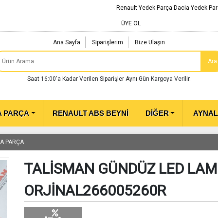
Renault Yedek Parça Dacia Yedek Par
ÜYE OL
Ana Sayfa
Siparişlerim
Bize Ulaşın
Ara
Saat 16:00'a Kadar Verilen Siparişler Aynı Gün Kargoya Verilir.
A PARÇA
RENAULT ABS BEYNİ
DİĞER
AYNA
MA PARÇA
TALİSMAN GÜNDÜZ LED LAM
ORJİNAL266005260R