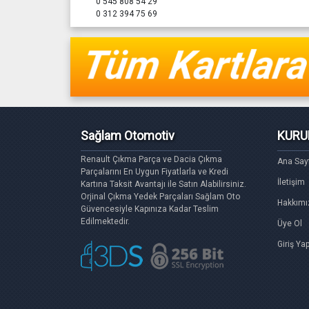
0 545 808 54 29
0 312 394 75 69
Sağlam Otomotiv
KURU
Renault Çıkma Parça ve Dacia Çıkma
Ana Say
Parçalarını En Uygun Fiyatlarla ve Kredi
İletişim
Kartına Taksit Avantajı ile Satın Alabilirsiniz.
Orjinal Çıkma Yedek Parçaları Sağlam Oto
Hakkımı
Güvencesiyle Kapınıza Kadar Teslim
Edilmektedir.
Üye Ol
Giriş Ya