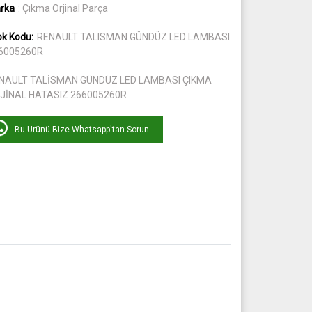
rka
: Çıkma Orjinal Parça
ok Kodu:
RENAULT TALISMAN GÜNDÜZ LED LAMBASI
6005260R
NAULT TALİSMAN GÜNDÜZ LED LAMBASI ÇIKMA
JİNAL HATASIZ 266005260R
Bu Ürünü Bize Whatsapp'tan Sorun