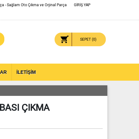
ça - Sağlam Oto Çıkma ve Orjinal Parça
GİRİŞ YAP
SEPET (
0
)
LAR
İLETİŞİM
BASI ÇIKMA